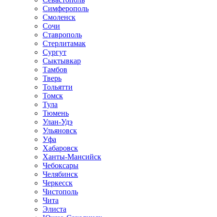
Симферополь
Смоленск
Сочи
Ставрополь
Стерлитамак
Сургут
Сыктывкар
Тамбов
Тверь
Тольятти
Томск
Тула
Тюмень
Улан-Удэ
Ульяновск
Уфа
Хабаровск
Ханты-Мансийск
Чебоксары
Челябинск
Черкесск
Чистополь
Чита
Элиста