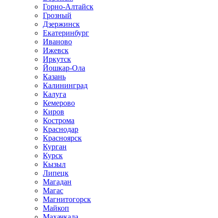
Горно-Алтайск
Грозный
Дзержинск
Екатеринбург
Иваново
Ижевск
Иркутск
Йошкар-Ола
Казань
Калининград
Калуга
Кемерово
Киров
Кострома
Краснодар
Красноярск
Курган
Курск
Кызыл
Липецк
Магадан
Магас
Магнитогорск
Майкоп
Махачкала