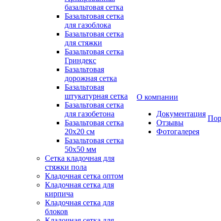
базальтовая сетка
Базальтовая сетка
для газоблока
Базальтовая сетка
для стяжки
Базальтовая сетка
Гриндекс
Базальтовая
дорожная сетка
Базальтовая
штукатурная сетка
О компании
Базальтовая сетка
для газобетона
Документация
Пор
Базальтовая сетка
Отзывы
20x20 см
Фотогалерея
Базальтовая сетка
50x50 мм
Сетка кладочная для
стяжки пола
Кладочная сетка оптом
Кладочная сетка для
кирпича
Кладочная сетка для
блоков
Кладочная сетка для