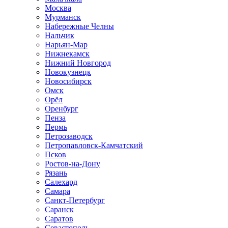
Москва
Мурманск
Набережные Челны
Нальчик
Нарьян-Мар
Нижнекамск
Нижний Новгород
Новокузнецк
Новосибирск
Омск
Орёл
Оренбург
Пенза
Пермь
Петрозаводск
Петропавловск-Камчатский
Псков
Ростов-на-Дону
Рязань
Салехард
Самара
Санкт-Петербург
Саранск
Саратов
Севастополь