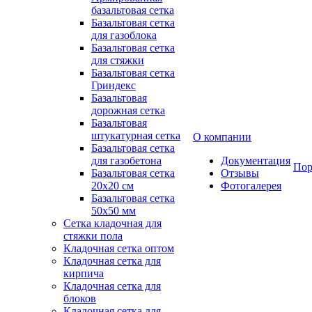
базальтовая сетка
Базальтовая сетка
для газоблока
Базальтовая сетка
для стяжки
Базальтовая сетка
Гриндекс
Базальтовая
дорожная сетка
Базальтовая
штукатурная сетка
О компании
Базальтовая сетка
для газобетона
Документация
Пор
Базальтовая сетка
Отзывы
20x20 см
Фотогалерея
Базальтовая сетка
50x50 мм
Сетка кладочная для
стяжки пола
Кладочная сетка оптом
Кладочная сетка для
кирпича
Кладочная сетка для
блоков
Кладочная сетка для