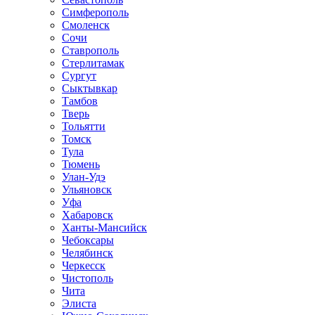
Симферополь
Смоленск
Сочи
Ставрополь
Стерлитамак
Сургут
Сыктывкар
Тамбов
Тверь
Тольятти
Томск
Тула
Тюмень
Улан-Удэ
Ульяновск
Уфа
Хабаровск
Ханты-Мансийск
Чебоксары
Челябинск
Черкесск
Чистополь
Чита
Элиста