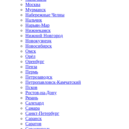
Москва
Мурманск
Набережные Челны
Нальчик
Нарьян-Мар
Нижнекамск
Нижний Новгород
Новокузнецк
Новосибирск
Омск
Орёл
Оренбург
Пенза
Пермь
Петрозаводск
Петропавловск-Камчатский
Псков
Ростов-на-Дону
Рязань
Салехард
Самара
Санкт-Петербург
Саранск
Саратов
Севастополь