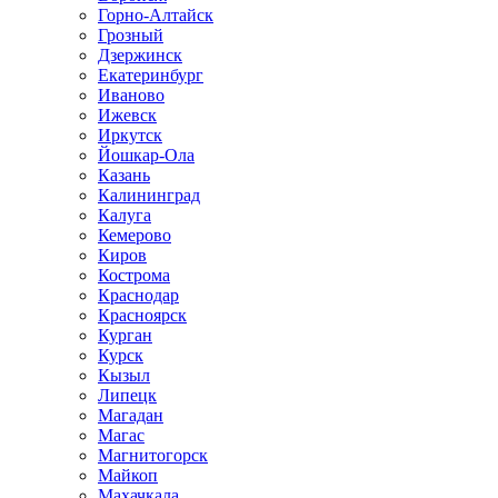
Горно-Алтайск
Грозный
Дзержинск
Екатеринбург
Иваново
Ижевск
Иркутск
Йошкар-Ола
Казань
Калининград
Калуга
Кемерово
Киров
Кострома
Краснодар
Красноярск
Курган
Курск
Кызыл
Липецк
Магадан
Магас
Магнитогорск
Майкоп
Махачкала