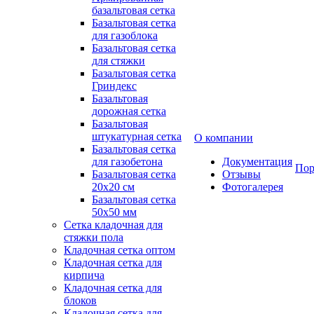
базальтовая сетка
Базальтовая сетка
для газоблока
Базальтовая сетка
для стяжки
Базальтовая сетка
Гриндекс
Базальтовая
дорожная сетка
Базальтовая
штукатурная сетка
О компании
Базальтовая сетка
для газобетона
Документация
Пор
Базальтовая сетка
Отзывы
20x20 см
Фотогалерея
Базальтовая сетка
50x50 мм
Сетка кладочная для
стяжки пола
Кладочная сетка оптом
Кладочная сетка для
кирпича
Кладочная сетка для
блоков
Кладочная сетка для