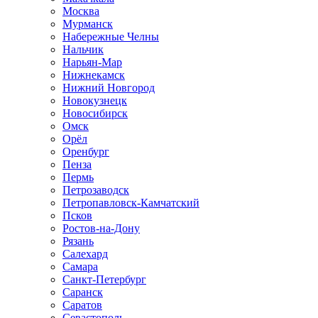
Москва
Мурманск
Набережные Челны
Нальчик
Нарьян-Мар
Нижнекамск
Нижний Новгород
Новокузнецк
Новосибирск
Омск
Орёл
Оренбург
Пенза
Пермь
Петрозаводск
Петропавловск-Камчатский
Псков
Ростов-на-Дону
Рязань
Салехард
Самара
Санкт-Петербург
Саранск
Саратов
Севастополь