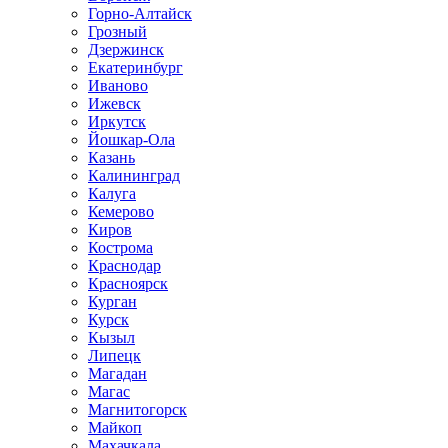
Горно-Алтайск
Грозный
Дзержинск
Екатеринбург
Иваново
Ижевск
Иркутск
Йошкар-Ола
Казань
Калининград
Калуга
Кемерово
Киров
Кострома
Краснодар
Красноярск
Курган
Курск
Кызыл
Липецк
Магадан
Магас
Магнитогорск
Майкоп
Махачкала