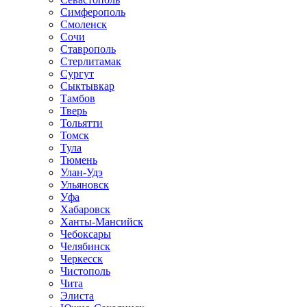
Симферополь
Смоленск
Сочи
Ставрополь
Стерлитамак
Сургут
Сыктывкар
Тамбов
Тверь
Тольятти
Томск
Тула
Тюмень
Улан-Удэ
Ульяновск
Уфа
Хабаровск
Ханты-Мансийск
Чебоксары
Челябинск
Черкесск
Чистополь
Чита
Элиста