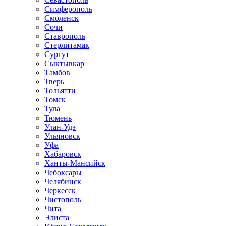
Симферополь
Смоленск
Сочи
Ставрополь
Стерлитамак
Сургут
Сыктывкар
Тамбов
Тверь
Тольятти
Томск
Тула
Тюмень
Улан-Удэ
Ульяновск
Уфа
Хабаровск
Ханты-Мансийск
Чебоксары
Челябинск
Черкесск
Чистополь
Чита
Элиста