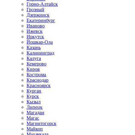
Горно-Алтайск
Грозный
Дзержинск
Екатеринбург
Иваново
Ижевск
Иркутск
Йошкар-Ола
Казань
Калининград
Калуга
Кемерово
Киров
Кострома
Краснодар
Красноярск
Курган
Курск
Кызыл
Липецк
Магадан
Магас
Магнитогорск
Майкоп
Махачкала