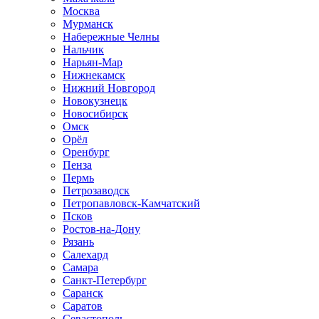
Москва
Мурманск
Набережные Челны
Нальчик
Нарьян-Мар
Нижнекамск
Нижний Новгород
Новокузнецк
Новосибирск
Омск
Орёл
Оренбург
Пенза
Пермь
Петрозаводск
Петропавловск-Камчатский
Псков
Ростов-на-Дону
Рязань
Салехард
Самара
Санкт-Петербург
Саранск
Саратов
Севастополь