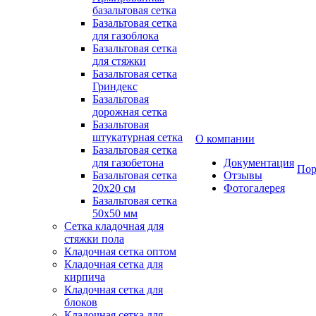
базальтовая сетка
Базальтовая сетка
для газоблока
Базальтовая сетка
для стяжки
Базальтовая сетка
Гриндекс
Базальтовая
дорожная сетка
Базальтовая
штукатурная сетка
О компании
Базальтовая сетка
для газобетона
Документация
Пор
Базальтовая сетка
Отзывы
20x20 см
Фотогалерея
Базальтовая сетка
50x50 мм
Сетка кладочная для
стяжки пола
Кладочная сетка оптом
Кладочная сетка для
кирпича
Кладочная сетка для
блоков
Кладочная сетка для