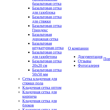
базальтовая сетка
Базальтовая сетка
для газоблока
Базальтовая сетка
для стяжки
Базальтовая сетка
Гриндекс
Базальтовая
дорожная сетка
Базальтовая
штукатурная сетка
О компании
Базальтовая сетка
для газобетона
Документация
Пор
Базальтовая сетка
Отзывы
20x20 см
Фотогалерея
Базальтовая сетка
50x50 мм
Сетка кладочная для
стяжки пола
Кладочная сетка оптом
Кладочная сетка для
кирпича
Кладочная сетка для
блоков
Кладочная сетка для