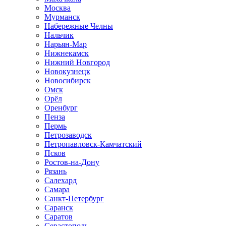
Москва
Мурманск
Набережные Челны
Нальчик
Нарьян-Мар
Нижнекамск
Нижний Новгород
Новокузнецк
Новосибирск
Омск
Орёл
Оренбург
Пенза
Пермь
Петрозаводск
Петропавловск-Камчатский
Псков
Ростов-на-Дону
Рязань
Салехард
Самара
Санкт-Петербург
Саранск
Саратов
Севастополь