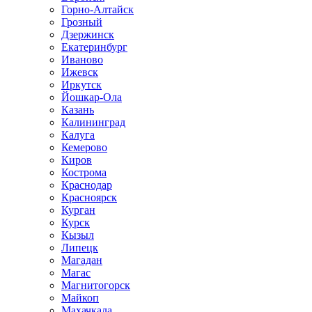
Горно-Алтайск
Грозный
Дзержинск
Екатеринбург
Иваново
Ижевск
Иркутск
Йошкар-Ола
Казань
Калининград
Калуга
Кемерово
Киров
Кострома
Краснодар
Красноярск
Курган
Курск
Кызыл
Липецк
Магадан
Магас
Магнитогорск
Майкоп
Махачкала