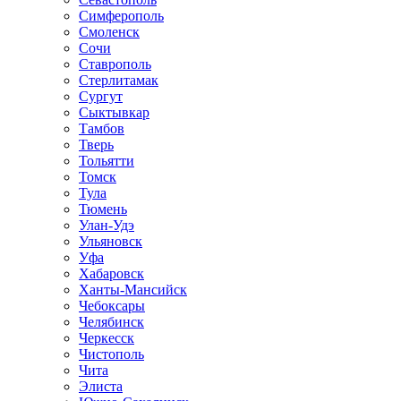
Симферополь
Смоленск
Сочи
Ставрополь
Стерлитамак
Сургут
Сыктывкар
Тамбов
Тверь
Тольятти
Томск
Тула
Тюмень
Улан-Удэ
Ульяновск
Уфа
Хабаровск
Ханты-Мансийск
Чебоксары
Челябинск
Черкесск
Чистополь
Чита
Элиста