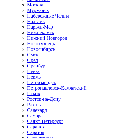
Москва
Мурманск
Набережные Челны
Нальчик
Нарьян-Мар
Нижнекамск
Нижний Новгород
Новокузнецк
Новосибирск
Омск
Орёл
Оренбург
Пенза
Пермь
Петрозаводск
Петропавловск-Камчатский
Псков
Ростов-на-Дону
Рязань
Салехард
Самара
Санкт-Петербург
Саранск
Саратов
Севастополь