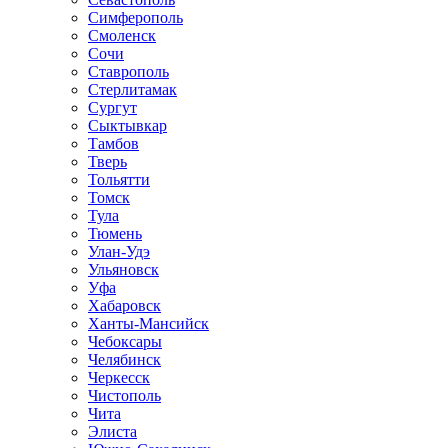
Симферополь
Смоленск
Сочи
Ставрополь
Стерлитамак
Сургут
Сыктывкар
Тамбов
Тверь
Тольятти
Томск
Тула
Тюмень
Улан-Удэ
Ульяновск
Уфа
Хабаровск
Ханты-Мансийск
Чебоксары
Челябинск
Черкесск
Чистополь
Чита
Элиста