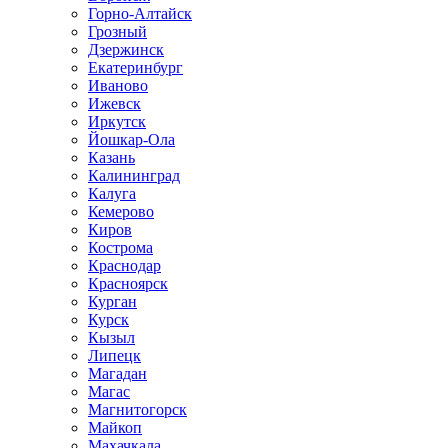
Горно-Алтайск
Грозный
Дзержинск
Екатеринбург
Иваново
Ижевск
Иркутск
Йошкар-Ола
Казань
Калининград
Калуга
Кемерово
Киров
Кострома
Краснодар
Красноярск
Курган
Курск
Кызыл
Липецк
Магадан
Магас
Магнитогорск
Майкоп
Махачкала