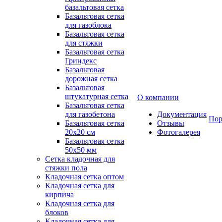
базальтовая сетка
Базальтовая сетка
для газоблока
Базальтовая сетка
для стяжки
Базальтовая сетка
Гриндекс
Базальтовая
дорожная сетка
Базальтовая
штукатурная сетка
О компании
Базальтовая сетка
для газобетона
Документация
Пор
Базальтовая сетка
Отзывы
20x20 см
Фотогалерея
Базальтовая сетка
50x50 мм
Сетка кладочная для
стяжки пола
Кладочная сетка оптом
Кладочная сетка для
кирпича
Кладочная сетка для
блоков
Кладочная сетка для